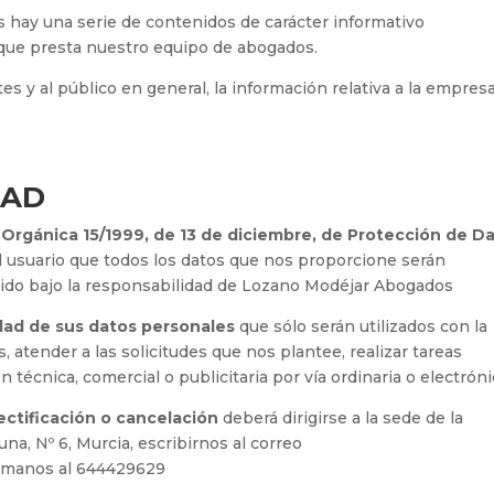
hay una serie de contenidos de carácter informativo
s que presta nuestro equipo de abogados.
ntes y al público en general, la información relativa a la empresa
DAD
y Orgánica 15/1999, de 13 de diciembre, de Protección de D
l usuario que todos los datos que nos proporcione serán
nido bajo la responsabilidad de Lozano Modéjar Abogados
idad de sus datos personales
que sólo serán utilizados con la
s, atender a las solicitudes que nos plantee, realizar tareas
 técnica, comercial o publicitaria por vía ordinaria o electróni
ectificación o cancelación
deberá dirigirse a la sede de la
na, Nº 6, Murcia, escribirnos al correo
lámanos al 644429629