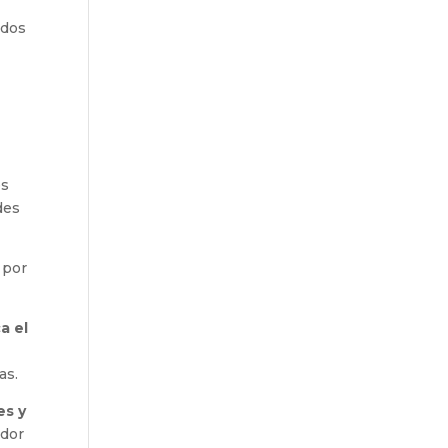
ados
es
des
 por
a el
as.
es y
ador