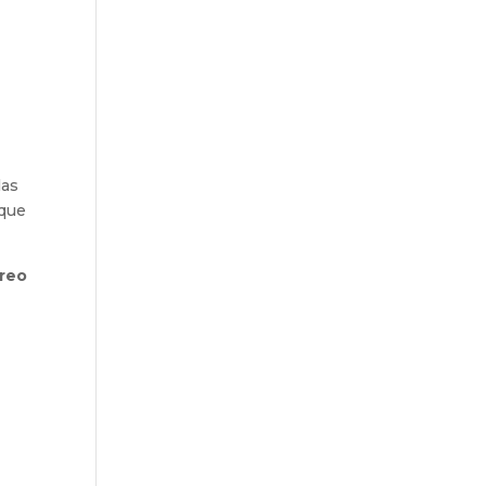
las
 que
rreo