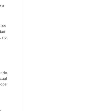
 a
las
dad
, no
ario
cual
ados