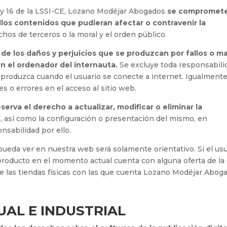
1 y 16 de la LSSI-CE, Lozano Modéjar Abogados
se compromete
llos contenidos que pudieran afectar o contravenir la
chos de terceros o la moral y el orden público.
de los daños y perjuicios que se produzcan por fallos o ma
n el ordenador del internauta.
Se excluye toda responsabili
e produzca cuando el usuario se conecte a internet. Igualmente
es o errores en el acceso al sitio web.
eserva el derecho a actualizar, modificar o eliminar la
b
, así como la configuración o presentación del mismo, en
sabilidad por ello.
eda ver en nuestra web será solamente orientativo. Si el usu
 producto en el momento actual cuenta con alguna oferta de la 
de las tiendas físicas con las que cuenta Lozano Modéjar Abog
UAL E INDUSTRIAL