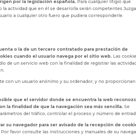
igen por la legislación española.
Para cualquier litigio que
 o la actividad que en él se desarrolla serán competentes Juzg
ario a cualquier otro fuero que pudiera corresponderle.
uenta o la de un tercero contratado para prestación de
ookies cuando el usuario navega por el sitio web.
Las cooki
o de un servicio web con la finalidad de registrar las activida
n.
nte con un usuario anónimo y su ordenador, y no proporcionan
osible que el servidor donde se encuentra la web reconozc
on la finalidad de que la navegación sea más sencilla.
Se
parámetros del tráfico, controlar el proceso y número de entrad
urar su navegador para ser avisado de la recepción de cooki
Por favor consulte las instrucciones y manuales de su naveg