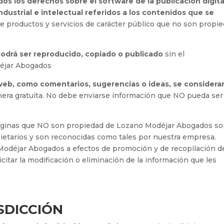
dos los derechos sobre el software de la publicación digita
dustrial e intelectual referidos a los contenidos que se
re productos y servicios de carácter público que no son propi
odrá ser reproducido, copiado o publicado
sin el
déjar Abogados
 web, como comentarios, sugerencias o ideas, se considera
ra gratuita. No debe enviarse información que NO pueda ser
 páginas que NO son propiedad de Lozano Modéjar Abogados s
ietarios y son reconocidas como tales por nuestra empresa.
odéjar Abogados a efectos de promoción y de recopilación d
citar la modificación o eliminación de la información que les
ISDICCIÓN