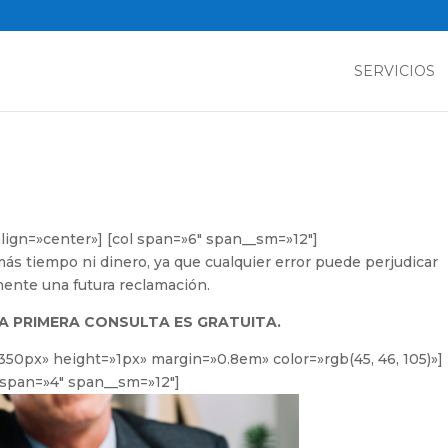
SERVICIOS
align=»center»] [col span=»6″ span__sm=»12″]
ás tiempo ni dinero, ya que cualquier error puede perjudicar
ente una futura reclamación.
A PRIMERA CONSULTA ES GRATUITA.
=»350px» height=»1px» margin=»0.8em» color=»rgb(45, 46, 105)»]
l span=»4″ span__sm=»12″]