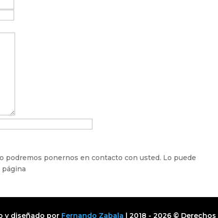
 no podremos ponernos en contacto con usted. Lo puede
a página
o y diseñado por
Fernando Zabala
| 2018 - 2026 © Derechos