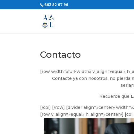
663 52 67 96
Contacto
[row width=»full-width» v_align=»equal» h_
Contacte ya con nosotros, no pierda m
seriam
Recuerde que
L
[/col] [/row] [divider align=»center» width
[row v_align=»equal» h_align=»center»] [co