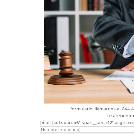
formulario, llamarnos al 644
Le atendere
[/col] [col span=»6″ span__sm=»12″ align=»c